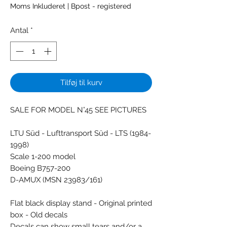
Moms Inkluderet
|
Bpost - registered
Antal
*
Tilføj til kurv
SALE FOR MODEL N°45 SEE PICTURES
LTU Süd - Lufttransport Süd - LTS (1984-
1998)
Scale 1-200 model
Boeing B757-200
D-AMUX (MSN 23983/161)
Flat black display stand - Original printed
box - Old decals
Decals can show small tears and/or a