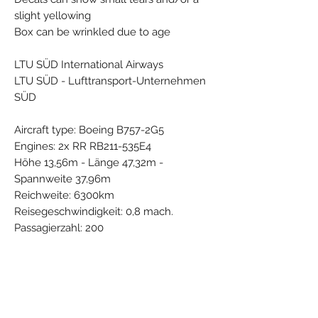
slight yellowing
Box can be wrinkled due to age
LTU SÜD International Airways
LTU SÜD - Lufttransport-Unternehmen
SÜD
Aircraft type: Boeing B757-2G5
Engines: 2x RR RB211-535E4
Höhe 13,56m - Länge 47,32m -
Spannweite 37,96m
Reichweite: 6300km
Reisegeschwindigkeit: 0,8 mach.
Passagierzahl: 200
IATA: LU
ICAO: LTS
Callsign: LTS
Country: Germany