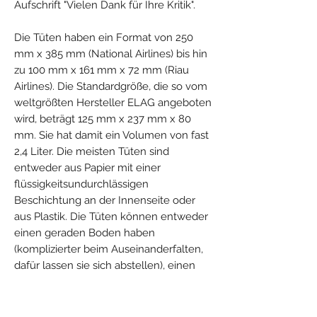
Aufschrift "Vielen Dank für Ihre Kritik".
Die Tüten haben ein Format von 250
mm x 385 mm (National Airlines) bis hin
zu 100 mm x 161 mm x 72 mm (Riau
Airlines). Die Standardgröße, die so vom
weltgrößten Hersteller ELAG angeboten
wird, beträgt 125 mm x 237 mm x 80
mm. Sie hat damit ein Volumen von fast
2,4 Liter. Die meisten Tüten sind
entweder aus Papier mit einer
flüssigkeitsundurchlässigen
Beschichtung an der Innenseite oder
aus Plastik. Die Tüten können entweder
einen geraden Boden haben
(komplizierter beim Auseinanderfalten,
dafür lassen sie sich abstellen), einen
schrägen (einfacher zu öffnen) oder gar
keinen, in der Form einem
Briefumschlag ähnlich. Bei Öffnungs-