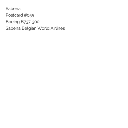
Sabena
Postcard #055
Boeing B737-300
Sabena Belgian World Airlines
Printed in Belgium
Dantinne
Subscribe Form
Submit