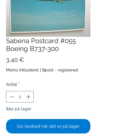
Sabena Postcard #055
Boeing B737-300
Pris
3,40 €
Moms Inkluderet
|
Bpost - registered
Antal
*
Ikke på lager
Giv besked når det er på lager